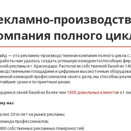
екламно-производст
омпания полного цик
сайд — это рекламно-производственная компания полного цикла с 
 работы нам удалось создать успешную конкурентоспособную фир
жной рекламы в г. Краснодаре. Располагая собственной базой из 1
зводственными площадями и цифровым высокоточным оборудован
ченной командой профессионалов своего дела, мы способны реал
тчайшие сроки и по приятным ценам.
ордимся своей базой из более чем
1000 довольных клиентов
от ло
му мы:
олее 20ти лет на рынке рекламы;
оманда профессионалов;
400 собственных рекламных поверхностей;