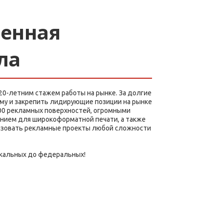
венная
ла
20-летним стажем работы на рынке. За долгие
му и закрепить лидирующие позиции на рынке
400 рекламных поверхностей, огромными
ием для широкоформатной печати, а также
изовать рекламные проекты любой сложности
кальных до федеральных!