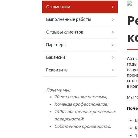
О компании
Р
Выполненные работы
к
Отзывы клиентов
Партнёры
Вакансии
Арт 
годы
нару
Реквизиты
прои
спло
в кра
Почему мы:
20 лет на рынке рекламы;
Мы г
Команда профессионалов;
Поче
1400 собственных рекламных
поверхностей;
Б
Собственное производство.
К
1