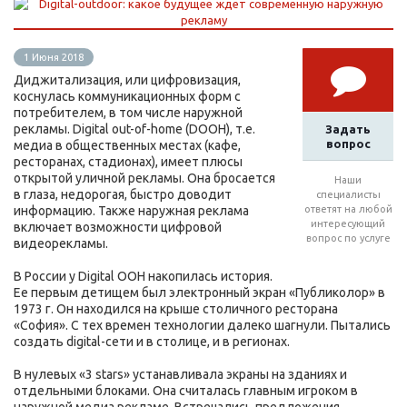
1 Июня 2018
Диджитализация, или цифровизация,
коснулась коммуникационных форм с
потребителем, в том числе наружной
рекламы. Digital out-of-home (DOOH), т.е.
Задать
вопрос
медиа в общественных местах (кафе,
ресторанах, стадионах), имеет плюсы
открытой уличной рекламы. Она бросается
Наши
в глаза, недорогая, быстро доводит
специалисты
информацию. Также наружная реклама
ответят на любой
интересующий
включает возможности цифровой
вопрос по услуге
видеорекламы.
В России у Digital ООН накопилась история.
Ее первым детищем был электронный экран «Публиколор» в
1973 г. Он находился на крыше столичного ресторана
«София». С тех времен технологии далеко шагнули. Пытались
создать digital-сети и в столице, и в регионах.
В нулевых «3 stars» устанавливала экраны на зданиях и
отдельными блоками. Она считалась главным игроком в