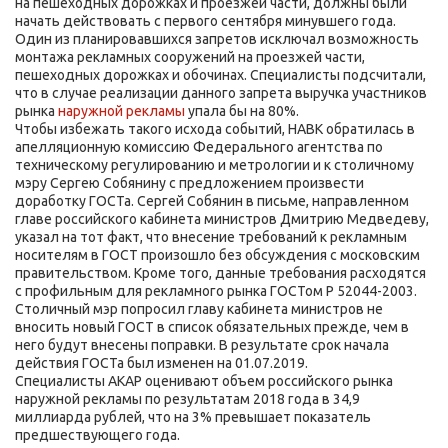
на пешеходных дорожках и проезжей части, должны были
начать действовать с первого сентября минувшего года.
Один из планировавшихся запретов исключал возможность
монтажа рекламных сооружений на проезжей части,
пешеходных дорожках и обочинах. Специалисты подсчитали,
что в случае реализации данного запрета выручка участников
рынка
наружной рекламы
упала бы на 80%.
Чтобы избежать такого исхода событий, НАВК обратилась в
апелляционную комиссию Федерального агентства по
техническому регулированию и метрологии и к столичному
мэру Сергею Собянину с предложением произвести
доработку ГОСТа. Сергей Собянин в письме, направленном
главе российского кабинета министров Дмитрию Медведеву,
указал на тот факт, что внесение требований к рекламным
носителям в ГОСТ произошло без обсуждения с московским
правительством. Кроме того, данные требования расходятся
с профильным для рекламного рынка ГОСТом Р 52044-2003.
Столичный мэр попросил главу кабинета министров не
вносить новый ГОСТ в список обязательных прежде, чем в
него будут внесены поправки. В результате срок начала
действия ГОСТа был изменен на 01.07.2019.
Специалисты АКАР оценивают объем российского рынка
наружной рекламы по результатам 2018 года в 34,9
миллиарда рублей, что на 3% превышает показатель
предшествующего года.