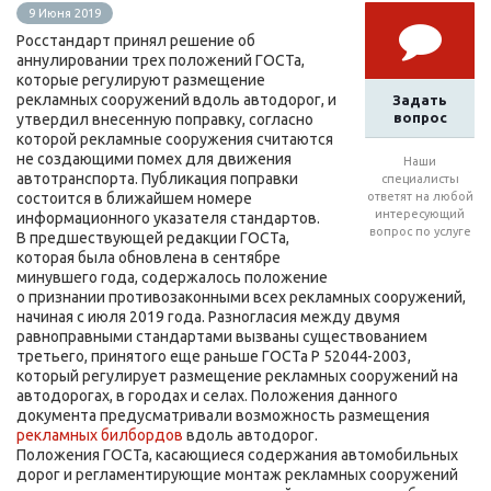
9 Июня 2019
Росстандарт принял решение об
аннулировании трех положений ГОСТа,
которые регулируют размещение
рекламных сооружений вдоль автодорог, и
Задать
вопрос
утвердил внесенную поправку, согласно
которой рекламные сооружения считаются
не создающими помех для движения
Наши
автотранспорта. Публикация поправки
специалисты
состоится в ближайшем номере
ответят на любой
интересующий
информационного указателя стандартов.
вопрос по услуге
В предшествующей редакции ГОСТа,
которая была обновлена в сентябре
минувшего года, содержалось положение
о признании противозаконными всех рекламных сооружений,
начиная с июля 2019 года. Разногласия между двумя
равноправными стандартами вызваны существованием
третьего, принятого еще раньше ГОСТа Р 52044-2003,
который регулирует размещение рекламных сооружений на
автодорогах, в городах и селах. Положения данного
документа предусматривали возможность размещения
рекламных билбордов
вдоль автодорог.
Положения ГОСТа, касающиеся содержания автомобильных
дорог и регламентирующие монтаж рекламных сооружений