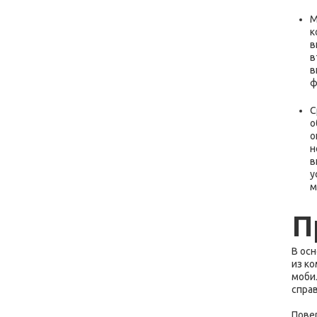
М
к
в
в
в
ф
С
о
о
н
в
у
м
П
В ос
из к
моби
спра
Повер