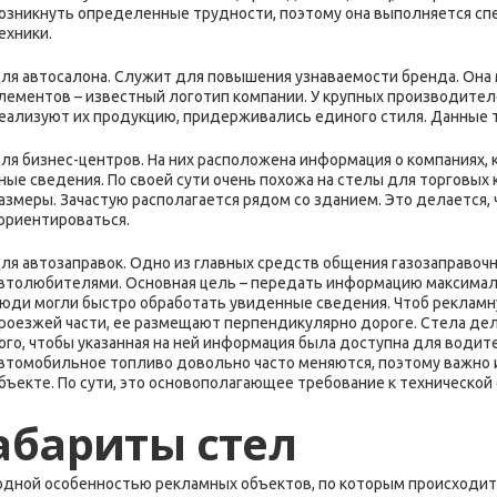
озникнуть определенные трудности, поэтому она выполняется сп
ехники.
ля автосалона. Служит для повышения узнаваемости бренда. Она
лементов – известный логотип компании. У крупных производителе
еализуют их продукцию, придерживались единого стиля. Данные 
ля бизнес-центров. На них расположена информация о компаниях, 
ные сведения. По своей сути очень похожа на стелы для торговых
азмеры. Зачастую располагается рядом со зданием. Это делается,
ориентироваться.
ля автозаправок. Одно из главных средств общения газозаправо
втолюбителями. Основная цель – передать информацию максималь
юди могли быстро обработать увиденные сведения. Чтоб рекламн
роезжей части, ее размещают перпендикулярно дороге. Стела де
ого, чтобы указанная на ней информация была доступна для водит
втомобильное топливо довольно часто меняются, поэтому важно
бъекте. По сути, это основополагающее требование к технической
абариты стел
одной особенностью рекламных объектов, по которым происходит 