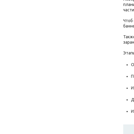
план
части
Чтоб
банне
Такж
зара
Этап
О
П
И
Д
И