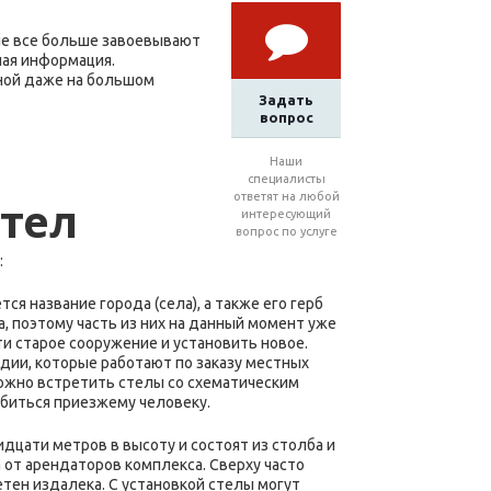
е все больше завоевывают
ная информация.
ной даже на большом
Задать
вопрос
Наши
специалисты
ответят на любой
тел
интересующий
вопрос по услуге
:
я название города (села), а также его герб
ка, поэтому часть из них на данный момент уже
ти старое сооружение и установить новое.
ии, которые работают по заказу местных
можно встретить стелы со схематическим
биться приезжему человеку.
дцати метров в высоту и состоят из столба и
 от арендаторов комплекса. Сверху часто
тен издалека. С установкой стелы могут