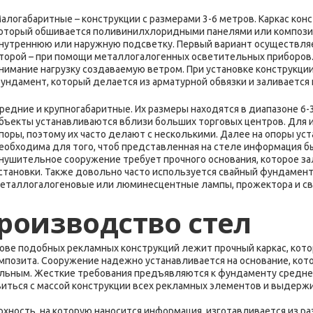
алогабаритные – конструкции с размерами 3-6 метров. Каркас кон
оторый обшивается поливинилхлоридными панелями или компози
нутреннюю или наружную подсветку. Первый вариант осуществля
торой – при помощи металлогалогенных осветительных приборов. 
нимание нагрузку создаваемую ветром. При установке конструкц
ундамент, который делается из арматурной обвязки и заливается
редние и крупногабаритные. Их размеры находятся в диапазоне 6-
бъекты устанавливаются вблизи больших торговых центров. Для 
поры, поэтому их часто делают с несколькими. Далее на опоры уст
еобходима для того, чтоб представленная на стеле информация бы
нушительное сооружение требует прочного основания, которое з
становки. Также довольно часто используется свайный фундамент
еталлогалогеновые или люминесцентные лампы, прожектора и с
роизводство стел
нове подобных рекламных конструкций лежит прочный каркас, кото
омпозита. Сооружение надежно устанавливается на основание, ко
льным. Жесткие требования предъявляются к фундаменту средне-
виться с массой конструкции всех рекламных элементов и выдержи
хность, на которую наносится информация, изготавливается из разн