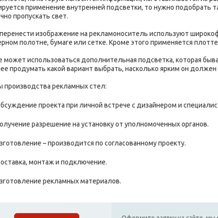
ируется применение внутренней подсветки, то нужно подобрать т
чно пропускать свет.
 перенести изображение на рекламоноситель используют широкоф
рном полотне, бумаге или сетке. Кроме этого применяется плотте
е может использоваться дополнительная подсветка, которая быв
нее продумать какой вариант выбрать, насколько ярким он должен
ы производства рекламных стел:
бсуждение проекта при личной встрече с дизайнером и специали
олучение разрешение на установку от уполномоченных органов.
зготовление – производится по согласованному проекту.
оставка, монтаж и подключение.
зготовление рекламных материалов.
Оформите заявку на сайте, мы 