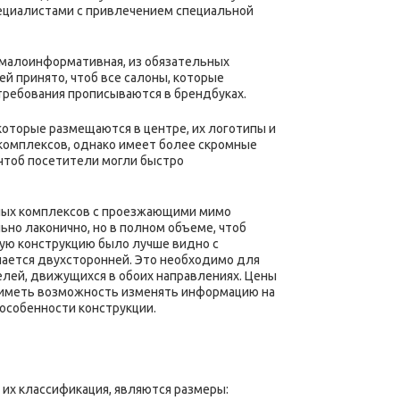
ециалистами с привлечением специальной
 малоинформативная, из обязательных
й принято, чтоб все салоны, которые
требования прописываются в брендбуках.
которые размещаются в центре, их логотипы и
 комплексов, однако имеет более скромные
 чтоб посетители могли быстро
чных комплексов с проезжающими мимо
но лаконично, но в полном объеме, чтоб
ую конструкцию было лучше видно с
лается двухсторонней. Это необходимо для
елей, движущихся в обоих направлениях. Цены
 иметь возможность изменять информацию на
 особенности конструкции.
их классификация, являются размеры: