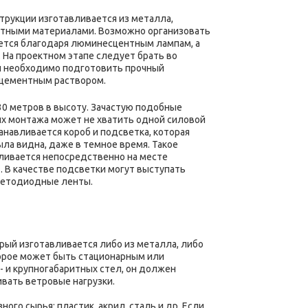
струкции изготавливается из металла,
тными материалами. Возможно организовать
ется благодаря люминесцентным лампам, а
На проектном этапе следует брать во
ии необходимо подготовить прочный
 цементным раствором.
30 метров в высоту. Зачастую подобные
их монтажа может не хватить одной силовой
анавливается короб и подсветка, которая
ла видна, даже в темное время. Такое
аливается непосредственно на месте
. В качестве подсветки могут выступать
ветодиодные ленты.
рый изготавливается либо из металла, либо
торое может быть стационарным или
 и крупногабаритных стел, он должен
вать ветровые нагрузки.
ого сырья: пластик, акрил, сталь и др. Если