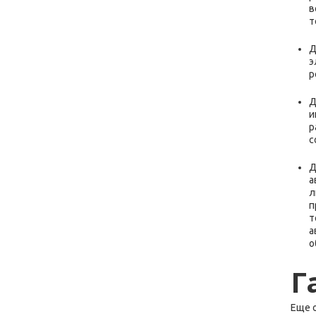
в
т
Д
э
р
Д
и
р
с
Д
а
л
п
т
а
о
Г
Еще 