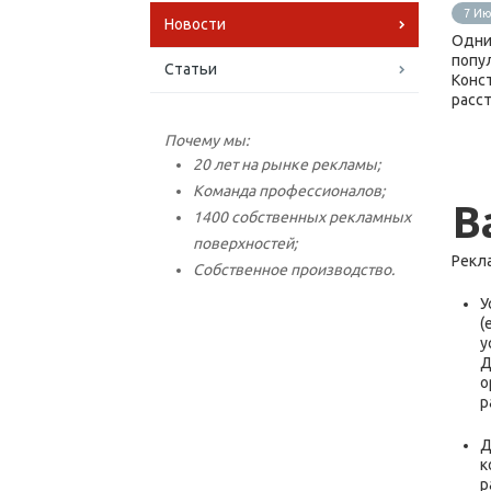
7 Ию
Новости
Одни
попу
Статьи
Конс
расст
Почему мы:
20 лет на рынке рекламы;
Команда профессионалов;
В
1400 собственных рекламных
поверхностей;
Рекл
Собственное производство.
У
(
у
Д
о
р
Д
к
р