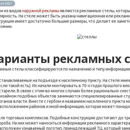
ля 2021
м из видов
наружной рекламы
являются рекламные стелы, которы
лярность. На стеле может быть указана навигационная или реклам
трукция имеет достаточно большие размеры, что делает ее замет
оянии.
арианты рекламных с
амные стелы классифицируются по назначению и типу информации
станавливаемые на подъезде к населенному пункту. На стеле имеетс
если такой есть). Их начали монтировать в 70-х годах прошлого ве
старели. В связи с этим во многих случаях более рационально снес
изайном подобных объектов занимаются специализированные студ
рганов власти. Вместе с гербом и названием населенного пункта 
асположением районов и иной информации, которая может понадо
ля торговых комплексов. Подобные конструкции достигают до три
ороба. На них может наноситься информация рекламного характера
асположен узнаваемый логотип, принадлежащий ТЦ, который заме