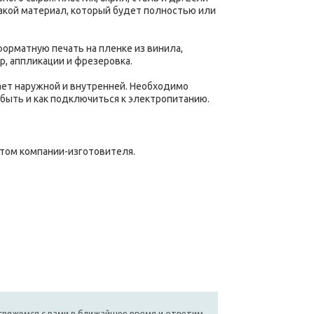
акой материал, который будет полностью или
орматную печать на пленке из винила,
р, аппликации и фрезеровка.
ает наружной и внутренней. Необходимо
 быть и как подключиться к электропитанию.
стом компании-изготовителя.
свяжемся с вами в ближайшее время и ответим