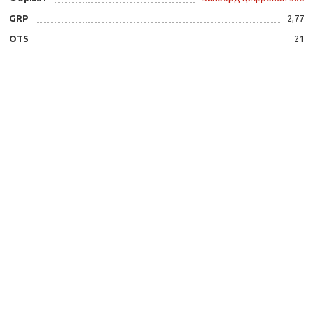
GRP
2,77
OTS
21