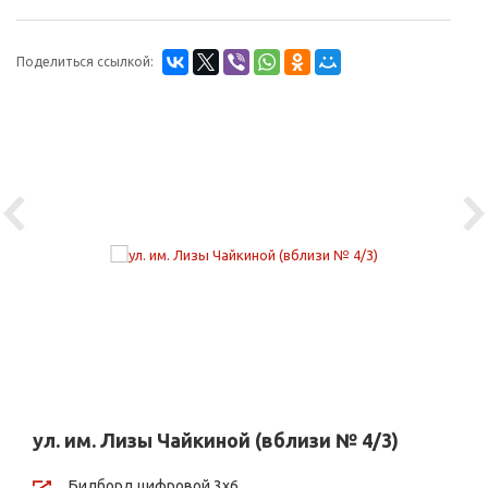
Поделиться ссылкой:
Previous
Ne
ул. им. Лизы Чайкиной (вблизи № 4/3)
Билборд цифровой 3х6