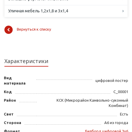
Уличная мебель 1,2х1,8 и 3х1,4
Вернуться к списку
Характеристики
Вид
цифровой постер
материала
Код
С_00001
Район
КСК (Микрорайон Камвольно-суконный
Комбинат)
Свет
Есть
Сторона
А6 из города
Формат
Билборд цифровой 3х6