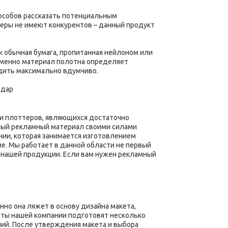
особов рассказать потенциальным
неры не имеют конкурентов – данный продукт
к обычная бумага, пропитанная нейлоном или
 Именно материал полотна определяет
одить максимально вдумчиво.
и плоттеров, являющихся достаточно
ный рекламный материал своими силами
нии, которая занимается изготовлением
е. Мы работает в данной области не первый
 нашей продукции. Если вам нужен рекламный
нно она ляжет в основу дизайна макета,
сты нашей компании подготовят несколько
ий. После утверждения макета и выбора