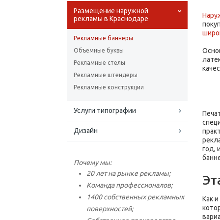
Размещение наружной
Нару
рекламы в Краснодаре
поку
широ
Рекламные баннеры
Основ
Объемные буквы
лате
Рекламные стелы
каче
Рекламные штендеры
Рекламные конструкции
Услуги типографии
Печа
спец
Дизайн
прак
рекл
год,
банне
Почему мы:
20 лет на рынке рекламы;
Эт
Команда профессионалов;
1400 собственных рекламных
Как и
кото
поверхностей;
вари