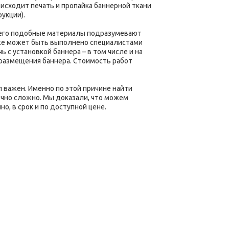
исходит печать и пропайка баннерной ткани
укции).
всего подобные материалы подразумевают
кже может быть выполнено специалистами
 с установкой баннера – в том числе и на
размещения баннера. Стоимость работ
 важен. Именно по этой причине найти
очно сложно. Мы доказали, что можем
, в срок и по доступной цене.