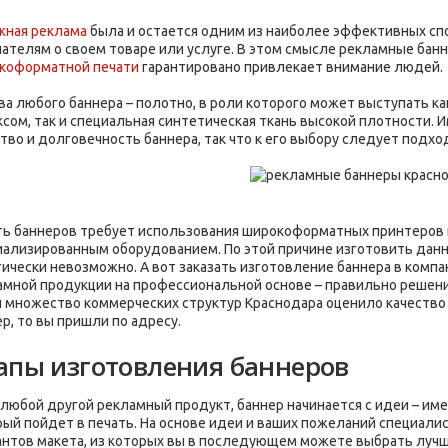
жная реклама
была и остается одним из наиболее эффективных сп
пателям о своем товаре или услуге. В этом смысле рекламные бан
коформатной печати
гарантировано привлекает внимание людей.
а любого баннера – полотно, в роли которого может выступать ка
ксом, так и специальная синтетическая ткань высокой плотности.
ство и долговечность баннера, так что к его выбору следует подх
ть баннеров требует использования широкоформатных принтеров 
иализированным оборудованием. По этой причине изготовить дан
тически невозможно. А вот заказать изготовление баннера в компа
амной продукции на профессиональной основе – правильно решени
 и множество коммерческих структур Краснодара оценило качество
р, то вы пришли по адресу.
апы изготовления баннеров
 любой другой рекламный продукт, баннер начинается с идеи – име
рый пойдет в печать. На основе идеи и ваших пожеланий специали
антов макета, из которых вы в последующем можете выбрать лучш