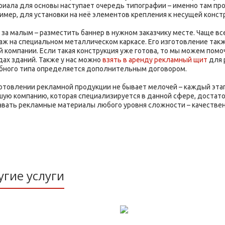
риала для основы наступает очередь типографии – именно там про
имер, для установки на неё элементов крепления к несущей констр
 за малым – разместить баннер в нужном заказчику месте. Чаще 
аж на специальном металлическом каркасе. Его изготовление та
 компании. Если такая конструкция уже готова, то мы можем помочь
дах зданий. Также у нас можно
взять в аренду рекламный щит
для 
бного типа определяется дополнительным договором.
готовлении рекламной продукции не бывает мелочей – каждый этап
шую компанию, которая специализируется в данной сфере, достат
авать рекламные материалы любого уровня сложности – качественно
угие услуги