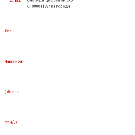
Билборд цифровой 3х6
С_00001 | А7 из города