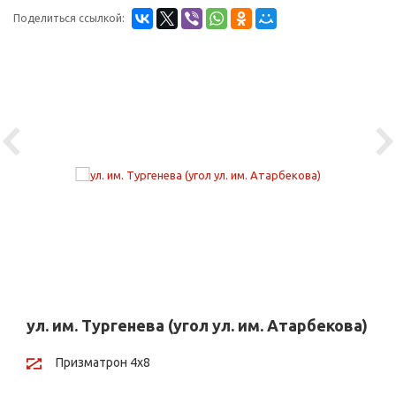
Поделиться ссылкой:
Previous
Ne
ул. им. Тургенева (угол ул. им. Атарбекова)
Призматрон 4х8