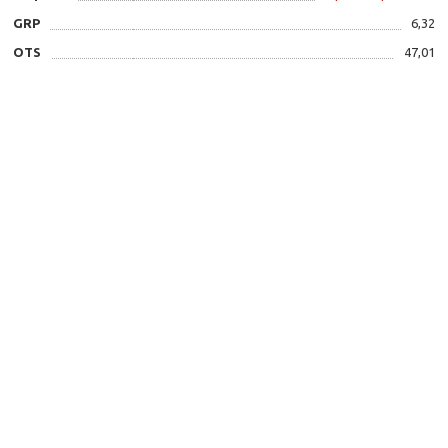
GRP
6,32
OTS
47,01