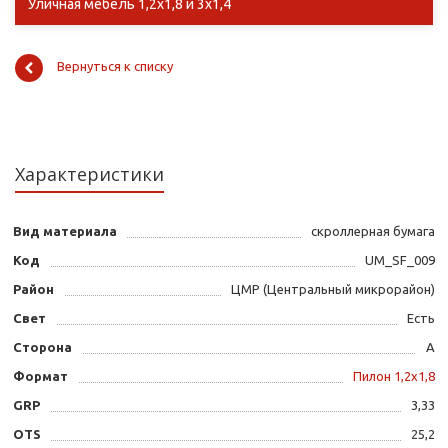
Уличная мебель 1,2х1,8 и 3х1,4
Вернуться к списку
Характеристики
Вид материала
скроллерная бумага
Код
UM_SF_009
Район
ЦМР (Центральный микрорайон)
Свет
Есть
Сторона
А
Формат
Пилон 1,2х1,8
GRP
3,33
OTS
25,2