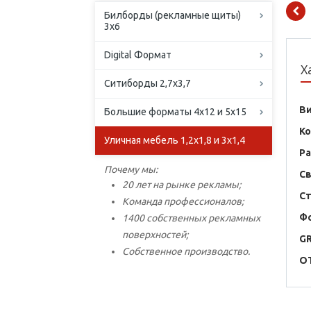
Билборды (рекламные щиты)
3х6
Digital Формат
Х
Ситиборды 2,7х3,7
В
Большие форматы 4х12 и 5х15
К
Уличная мебель 1,2х1,8 и 3х1,4
Р
Почему мы:
С
20 лет на рынке рекламы;
С
Команда профессионалов;
Ф
1400 собственных рекламных
поверхностей;
G
Собственное производство.
O