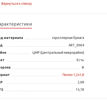
Вернуться к списку
арактеристики
ид материала
скроллерная бумага
од
ART_0064
айон
ЦМР (Центральный микрорайон)
вет
Есть
торона
B
ормат
Пилон 1,2х1,8
RP
2,08
TS
15,78