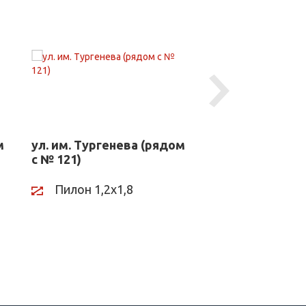
Next
м
ул. им. Тургенева (рядом
ул. Красная (р
с № 121)
26)
Пилон 1,2х1,8
Пилон 1,2х1