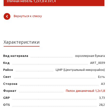
Уличная мебель 1,2х1,8 и 3х1,4
Вернуться к списку
Характеристики
Вид материала
скроллерная бумага
Код
ART_0039
Район
ЦМР (Центральный микрорайон)
Свет
Есть
Сторона
А3
Формат
Пилон динамичный 1,2х1,8
GRP
3,73
OTS
28,2