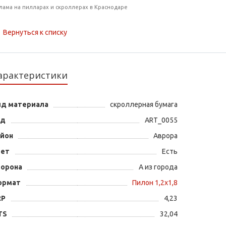
лама на пилларах и скроллерах в Краснодаре
Вернуться к списку
арактеристики
ид материала
скроллерная бумага
од
ART_0055
айон
Аврора
вет
Есть
торона
А из города
ормат
Пилон 1,2х1,8
RP
4,23
TS
32,04