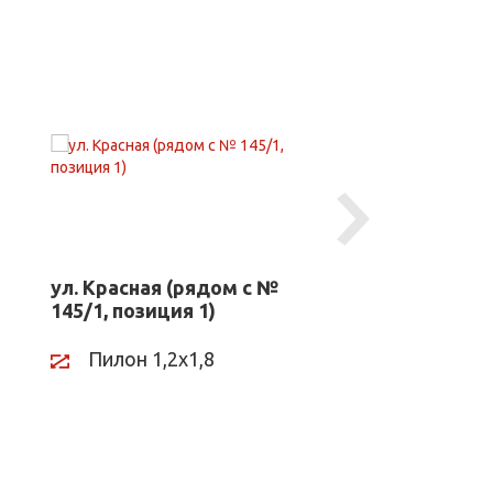
Next
ул. Красная (рядом с №
ул. Красная (н
145/1, позиция 1)
ул.им. Володи
Головатого, 31
бульвара, пози
Пилон 1,2х1,8
Пилон дина
1,2х1,8