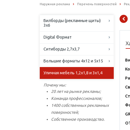
Наружная реклама
Перечень поверхностей
Рек
Билборды (рекламные щиты)
3х6
Digital Формат
Х
Ситиборды 2,7х3,7
В
Большие форматы 4х12 и 5х15
К
Уличная мебель 1,2х1,8 и 3х1,4
Р
Почему мы:
С
20 лет на рынке рекламы;
С
Команда профессионалов;
Ф
1400 собственных рекламных
поверхностей;
G
Собственное производство.
O