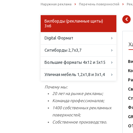
Наружная реклама
Перечень поверхностей
Рек
Билборды (рекламные щиты)
3х6
Digital Формат
Х
Ситиборды 2,7х3,7
В
Большие форматы 4х12 и 5х15
К
Уличная мебель 1,2х1,8 и 3х1,4
Р
Почему мы:
С
20 лет на рынке рекламы;
С
Команда профессионалов;
Ф
1400 собственных рекламных
поверхностей;
G
Собственное производство.
O