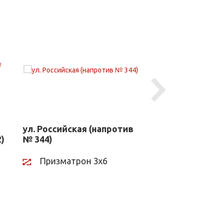
Next
ул. Российская (напротив
ул. Российская
)
№ 344)
№ 344)
Призматрон 3х6
Призматрон