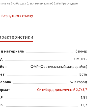
лама на билбордах (рекламных щитах) 3х6 в Краснодаре
Вернуться к списку
арактеристики
ид материала
баннер
од
UM_015
айон
ФМР (Фестивальный микрорайон)
вет
Есть
торона
Б2 в город
ормат
Ситиборд динамичный 2,7х3,7
RP
1,81
TS
13,7