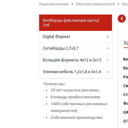
Наружная реклама
Перечень поверхностей
Рек
Билборды (рекламные щиты)
3х6
Digital Формат
Х
Ситиборды 2,7х3,7
В
Большие форматы 4х12 и 5х15
К
Уличная мебель 1,2х1,8 и 3х1,4
Р
Почему мы:
С
20 лет на рынке рекламы;
С
Команда профессионалов;
Ф
1400 собственных рекламных
поверхностей;
G
Собственное производство.
O