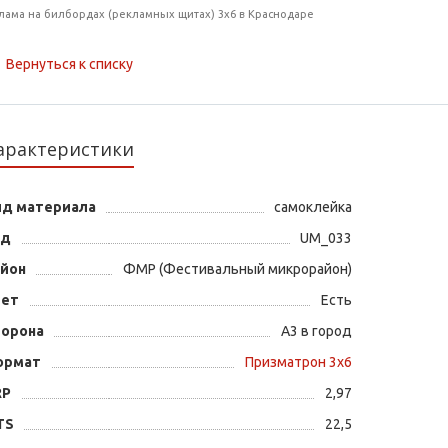
лама на билбордах (рекламных щитах) 3х6 в Краснодаре
Вернуться к списку
арактеристики
ид материала
самоклейка
од
UM_033
айон
ФМР (Фестивальный микрорайон)
вет
Есть
торона
А3 в город
ормат
Призматрон 3х6
RP
2,97
TS
22,5