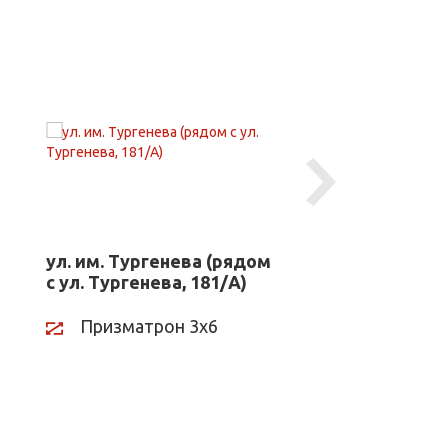
Next
ул. им. Тургенева (рядом
ул. им. Турген
с ул. Тургенева, 181/А)
с ул. Тургенева
Призматрон 3х6
Призматрон