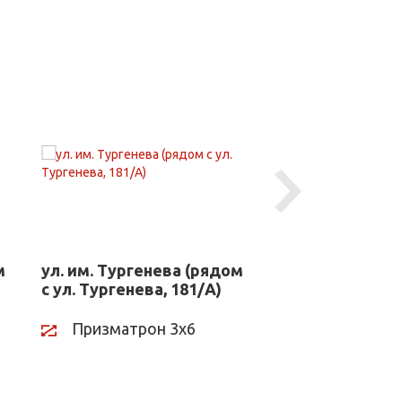
Next
м
ул. им. Тургенева (рядом
ул. Сормовская
с ул. Тургенева, 181/А)
№ 3/3)
Призматрон 3х6
Призматрон