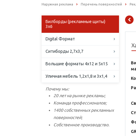
Наружная реклама
Перечень поверхностей
Рек
Билборды (рекламные щиты)
3х6
Digital Формат
Х
Ситиборды 2,7х3,7
В
Большие форматы 4х12 и 5х15
м
Уличная мебель 1,2х1,8 и 3х1,4
К
Р
Почему мы:
20 лет на рынке рекламы;
Команда профессионалов;
С
1400 собственных рекламных
С
поверхностей;
Ф
Собственное производство.
G