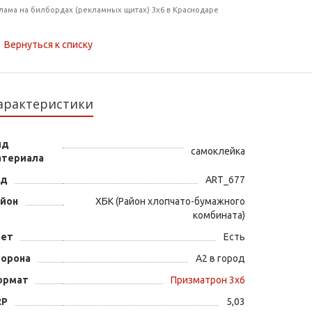
лама на билбордах (рекламных щитах) 3х6 в Краснодаре
Вернуться к списку
арактеристики
ид
самоклейка
атериала
од
ART_677
айон
ХБК (Район хлопчато-бумажного
комбината)
вет
Есть
торона
А2 в город
ормат
Призматрон 3х6
RP
5,03