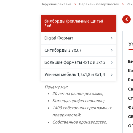
Наружная реклама
Перечень поверхностей
Рек
Билборды (рекламные щиты)
3х6
Digital Формат
Х
Ситиборды 2,7х3,7
В
Большие форматы 4х12 и 5х15
К
Уличная мебель 1,2х1,8 и 3х1,4
Р
Почему мы:
С
20 лет на рынке рекламы;
С
Команда профессионалов;
Ф
1400 собственных рекламных
поверхностей;
G
Собственное производство.
O