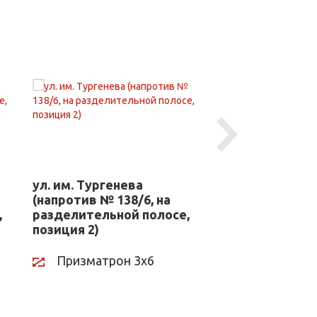
Next
ул. им. Тургенева
ул. им. Турген
(напротив № 138/6, на
(напротив № 13
,
разделительной полосе,
разделительно
позиция 2)
позиция 2)
Призматрон 3х6
Призматрон