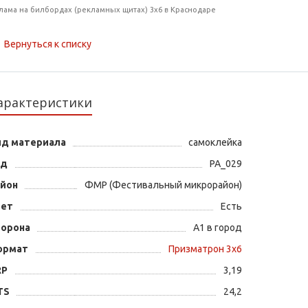
лама на билбордах (рекламных щитах) 3х6 в Краснодаре
Вернуться к списку
арактеристики
ид материала
самоклейка
од
PA_029
айон
ФМР (Фестивальный микрорайон)
вет
Есть
торона
А1 в город
ормат
Призматрон 3х6
RP
3,19
TS
24,2