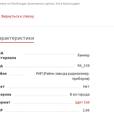
лама на билбордах (рекламных щитах) 3х6 в Краснодаре
Вернуться к списку
арактеристики
ид
баннер
атериала
од
PA_359
айон
РИП (Район завода радиоизмер.
приборов)
вет
Нет
торона
Б из города
ормат
Щит 3х6
RP
2,66