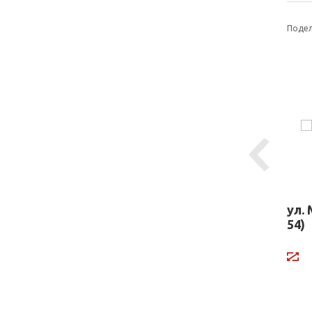
Подел
Previous
(напротив №
ул. Садовая (напротив №
ул.
219)
54)
Щит 3х6