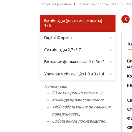
Наружная реклама
Перечень поверхностей
Рек
Билборды (рекламные щиты)
3х6
Digital Формат
Х
Ситиборды 2,7х3,7
В
Большие форматы 4х12 и 5х15
м
Уличная мебель 1,2х1,8 и 3х1,4
К
Р
Почему мы:
20 лет на рынке рекламы;
Команда профессионалов;
С
1400 собственных рекламных
С
поверхностей;
Ф
Собственное производство.
G