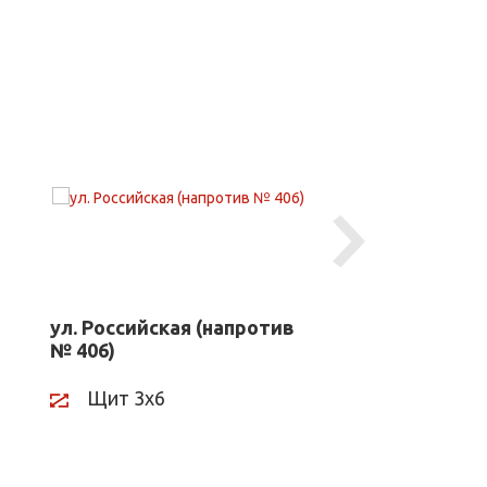
Next
ул. Российская (напротив
ул. Российская
№ 406)
№ 488)
Щит 3х6
Щит 3х6