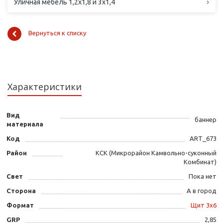
Уличная мебель 1,2х1,8 и 3х1,4
Вернуться к списку
Характеристики
Вид
баннер
материала
Код
ART_673
Район
КСК (Микрорайон Камвольно-суконный
Комбинат)
Свет
Пока нет
Сторона
А в город
Формат
Щит 3х6
GRP
2,85