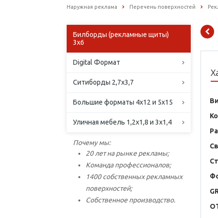
Наружная реклама
Перечень поверхностей
Рек
Билборды (рекламные щиты)
3х6
Digital Формат
Х
Ситиборды 2,7х3,7
В
Большие форматы 4х12 и 5х15
К
Уличная мебель 1,2х1,8 и 3х1,4
Р
Почему мы:
С
20 лет на рынке рекламы;
С
Команда профессионалов;
Ф
1400 собственных рекламных
поверхностей;
G
Собственное производство.
O