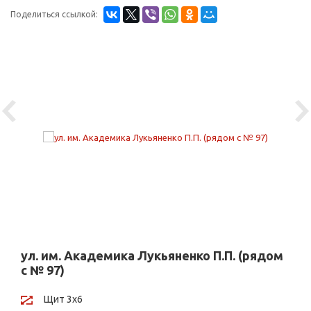
Поделиться ссылкой:
Previous
Ne
ул. им. Академика Лукьяненко П.П. (рядом
с № 97)
Щит 3х6