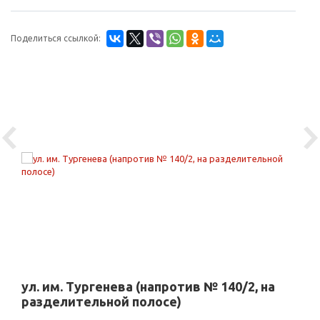
Поделиться ссылкой:
Previous
Ne
ул. им. Тургенева (напротив № 140/2, на
разделительной полосе)