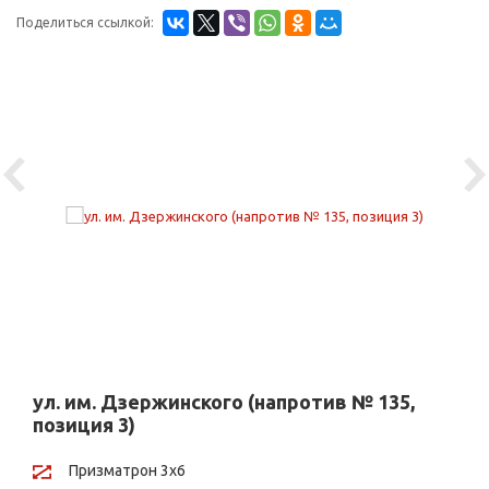
Поделиться ссылкой:
Previous
Ne
ул. им. Дзержинского (напротив № 135,
позиция 3)
Призматрон 3х6