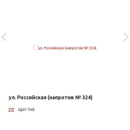
Previous
Ne
ул. Российская (напротив № 324)
Щит 3х6