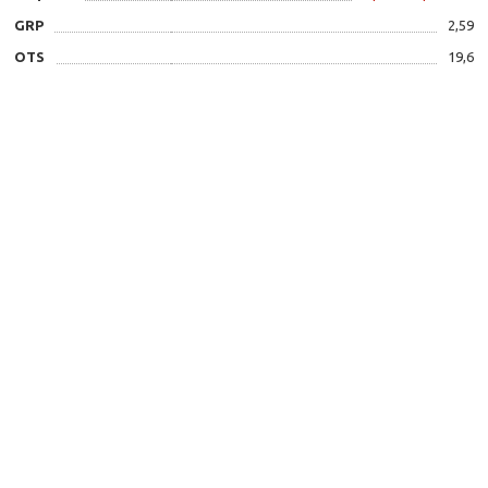
GRP
2,59
OTS
19,6