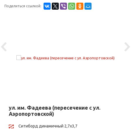
Поделиться ссылкой:
Previous
Ne
ул. им. Фадеева (пересечение с ул.
Аэропортовской)
Ситиборд динамичный 2,7х3,7