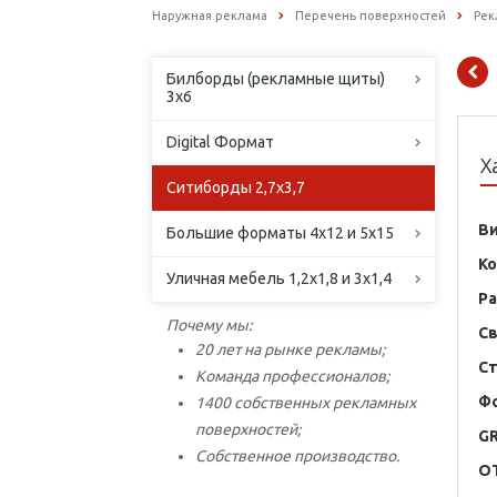
Наружная реклама
Перечень поверхностей
Рек
Билборды (рекламные щиты)
3х6
Digital Формат
Х
Ситиборды 2,7х3,7
В
Большие форматы 4х12 и 5х15
К
Уличная мебель 1,2х1,8 и 3х1,4
Р
Почему мы:
С
20 лет на рынке рекламы;
С
Команда профессионалов;
Ф
1400 собственных рекламных
поверхностей;
G
Собственное производство.
O