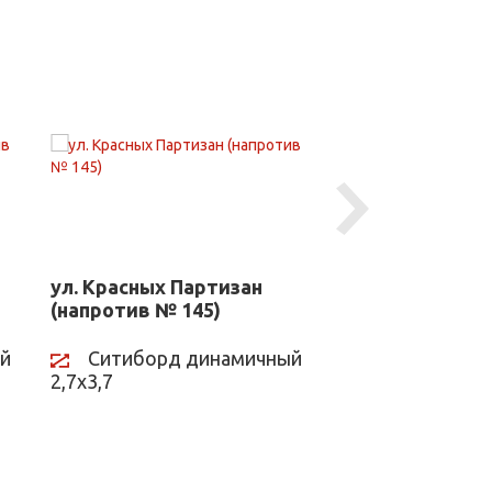
Next
ул. Красных Партизан
ул. Красноарм
(напротив № 145)
(рядом с № 137
й
Ситиборд динамичный
Ситиборд д
2,7х3,7
2,7х3,7