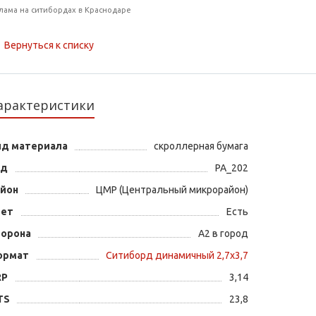
лама на ситибордах в Краснодаре
Вернуться к списку
арактеристики
ид материала
скроллерная бумага
од
PA_202
айон
ЦМР (Центральный микрорайон)
вет
Есть
торона
А2 в город
ормат
Ситиборд динамичный 2,7х3,7
RP
3,14
TS
23,8