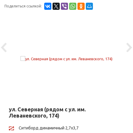
Поделиться ссылкой:
Previous
Ne
ул. Северная (рядом с ул. им.
Леваневского, 174)
Ситиборд динамичный 2,7х3,7