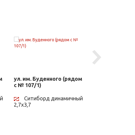
Next
м
ул. им. Буденного (рядом
ул. им. Дзержи
с № 107/1)
(напротив № 99
транспортной 
й
Ситиборд динамичный
2,7х3,7
Ситиборд д
2,7х3,7