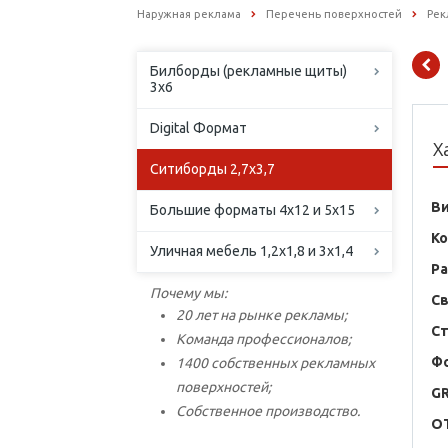
Наружная реклама
Перечень поверхностей
Рек
Билборды (рекламные щиты)
3х6
Digital Формат
Х
Ситиборды 2,7х3,7
В
Большие форматы 4х12 и 5х15
К
Уличная мебель 1,2х1,8 и 3х1,4
Р
Почему мы:
С
20 лет на рынке рекламы;
С
Команда профессионалов;
Ф
1400 собственных рекламных
поверхностей;
G
Собственное производство.
O