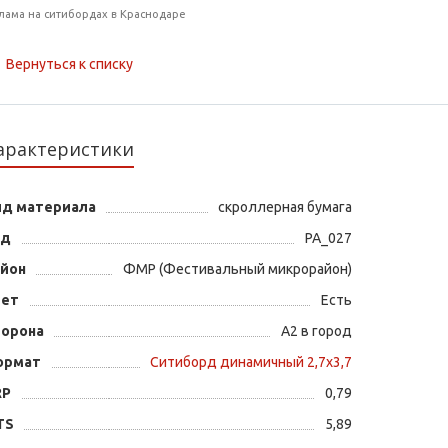
лама на ситибордах в Краснодаре
Вернуться к списку
арактеристики
ид материала
скроллерная бумага
од
PA_027
айон
ФМР (Фестивальный микрорайон)
вет
Есть
торона
А2 в город
ормат
Ситиборд динамичный 2,7х3,7
RP
0,79
TS
5,89