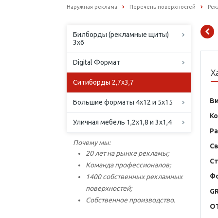
Наружная реклама
Перечень поверхностей
Рек
Билборды (рекламные щиты)
3х6
Digital Формат
Х
Ситиборды 2,7х3,7
В
Большие форматы 4х12 и 5х15
К
Уличная мебель 1,2х1,8 и 3х1,4
Р
Почему мы:
С
20 лет на рынке рекламы;
С
Команда профессионалов;
Ф
1400 собственных рекламных
поверхностей;
G
Собственное производство.
O