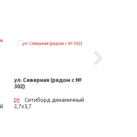
Next
ул. Северная (рядом с №
ул. Северная (
302)
302)
Ситиборд динамичный
Ситиборд д
й
2,7х3,7
2,7х3,7