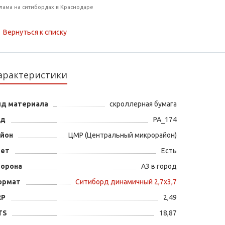
лама на ситибордах в Краснодаре
Вернуться к списку
арактеристики
ид материала
скроллерная бумага
од
PA_174
айон
ЦМР (Центральный микрорайон)
вет
Есть
торона
А3 в город
ормат
Ситиборд динамичный 2,7х3,7
RP
2,49
TS
18,87