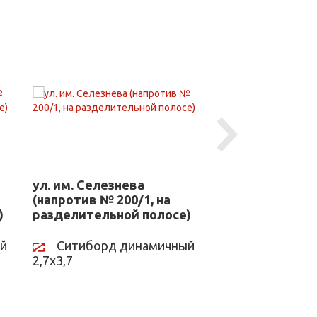
Next
ул. им. Селезнева
ул. им. Селезн
(напротив № 200/1, на
(напротив № 20
)
разделительной полосе)
разделительно
й
Ситиборд динамичный
Ситиборд д
2,7х3,7
2,7х3,7