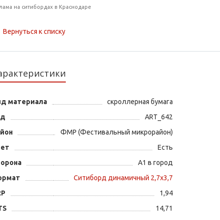
лама на ситибордах в Краснодаре
Вернуться к списку
арактеристики
ид материала
скроллерная бумага
од
ART_642
айон
ФМР (Фестивальный микрорайон)
вет
Есть
торона
А1 в город
ормат
Ситиборд динамичный 2,7х3,7
RP
1,94
TS
14,71