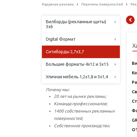
Наружная реклама
Перечень поверхностей
Рек
Билборды (рекламные щиты)
3х6
Digital Формат
Х
Ситиборды 2,7х3,7
В
Большие форматы 4х12 и 5х15
К
Уличная мебель 1,2х1,8 и 3х1,4
Р
Почему мы:
С
20 лет на рынке рекламы;
С
Команда профессионалов;
Ф
1400 собственных рекламных
поверхностей;
G
Собственное производство.
O