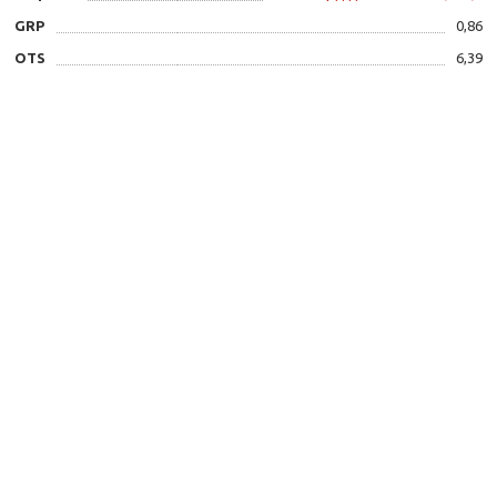
GRP
0,86
OTS
6,39