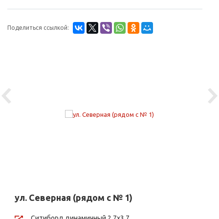
Поделиться ссылкой:
Previous
Ne
ул. Северная (рядом с № 1)
Ситиборд динамичный 2,7х3,7