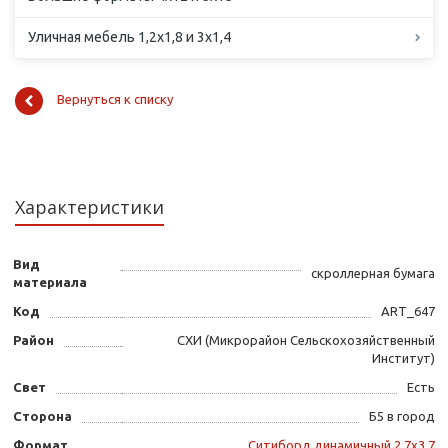
Уличная мебель 1,2х1,8 и 3х1,4
Вернуться к списку
Характеристики
Вид
скроллерная бумага
материала
Код
ART_647
Район
СХИ (Микрорайон Сельскохозяйственный
Институт)
Свет
Есть
Сторона
Б5 в город
Формат
Ситиборд динамичный 2,7х3,7