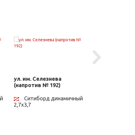
Next
ул. им. Селезнева
ул. 2-я Линия 
(напротив № 192)
174)
й
Ситиборд динамичный
Ситиборд д
2,7х3,7
2,7х3,7