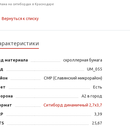
лама на ситибордах в Краснодаре
Вернуться к списку
арактеристики
ид материала
скроллерная бумага
од
UM_055
айон
СМР (Славянский микрорайон)
вет
Есть
торона
А2 в город
ормат
Ситиборд динамичный 2,7х3,7
RP
3,39
TS
25,67