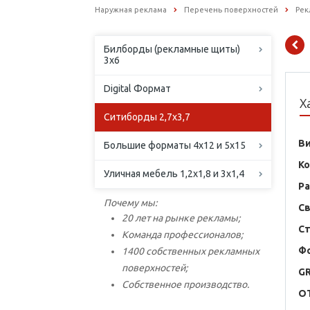
Наружная реклама
Перечень поверхностей
Рек
Билборды (рекламные щиты)
3х6
Digital Формат
Х
Ситиборды 2,7х3,7
В
Большие форматы 4х12 и 5х15
К
Уличная мебель 1,2х1,8 и 3х1,4
Р
Почему мы:
С
20 лет на рынке рекламы;
С
Команда профессионалов;
Ф
1400 собственных рекламных
поверхностей;
G
Собственное производство.
O