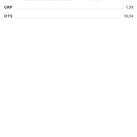
GRP
1,39
OTS
10,34