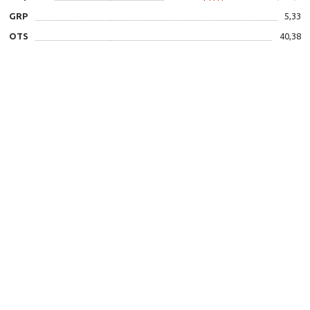
GRP
5,33
OTS
40,38