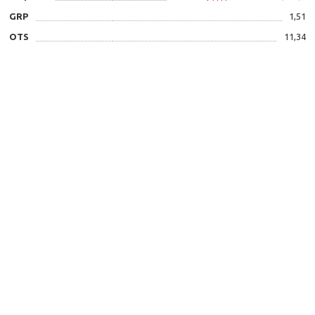
GRP
1,51
OTS
11,34