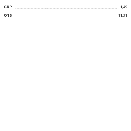
GRP
1,49
OTS
11,31