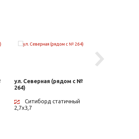
Next
№
ул. Северная (рядом с №
ул.им. Мачуги В
264)
ул. Трамвайной
Ситиборд статичный
Ситиборд с
2,7х3,7
2,7х3,7