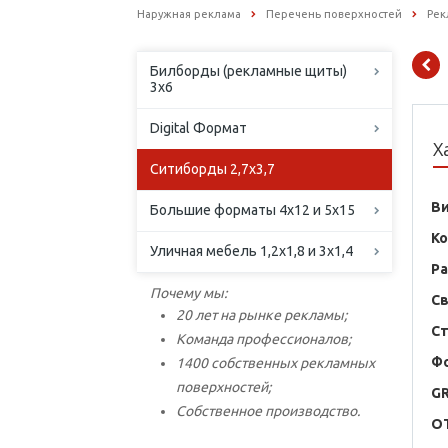
Наружная реклама
Перечень поверхностей
Рек
Билборды (рекламные щиты)
3х6
Digital Формат
Х
Ситиборды 2,7х3,7
В
Большие форматы 4х12 и 5х15
К
Уличная мебель 1,2х1,8 и 3х1,4
Р
Почему мы:
С
20 лет на рынке рекламы;
С
Команда профессионалов;
Ф
1400 собственных рекламных
поверхностей;
G
Собственное производство.
O