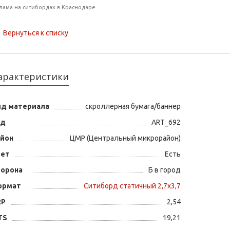
лама на ситибордах в Краснодаре
Вернуться к списку
арактеристики
ид материала
скроллерная бумага/баннер
од
ART_692
айон
ЦМР (Центральный микрорайон)
вет
Есть
торона
Б в город
ормат
Ситиборд статичный 2,7х3,7
RP
2,54
TS
19,21