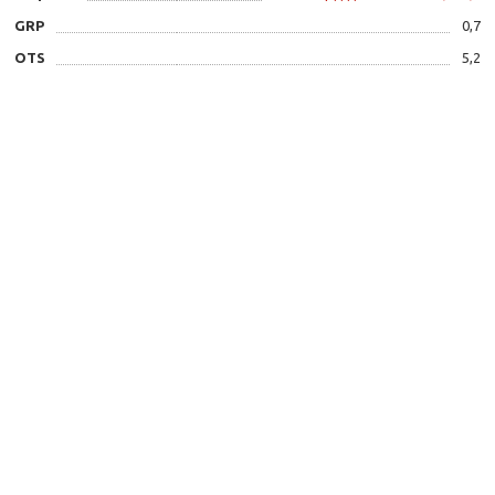
GRP
0,7
OTS
5,2