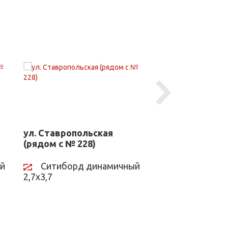
Next
ул. Ставропольская
ул. Ставрополь
(рядом с № 228)
(рядом с № 228
й
Ситиборд динамичный
Ситиборд д
2,7х3,7
2,7х3,7