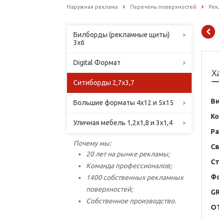
Наружная реклама
Перечень поверхностей
Рек
Билборды (рекламные щиты)
3х6
Digital Формат
Х
Ситиборды 2,7х3,7
В
Большие форматы 4х12 и 5х15
К
Уличная мебель 1,2х1,8 и 3х1,4
Р
Почему мы:
С
20 лет на рынке рекламы;
С
Команда профессионалов;
Ф
1400 собственных рекламных
поверхностей;
G
Собственное производство.
O