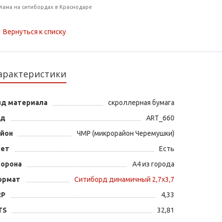
лама на ситибордах в Краснодаре
Вернуться к списку
арактеристики
ид материала
скроллерная бумага
од
ART_660
айон
ЧМР (микрорайон Черемушки)
вет
Есть
торона
А4 из города
ормат
Ситиборд динамичный 2,7х3,7
RP
4,33
TS
32,81