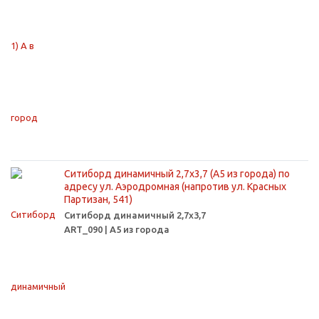
Ситиборд динамичный 2,7х3,7 (А5 из города) по
адресу ул. Аэродромная (напротив ул. Красных
Партизан, 541)
Ситиборд динамичный 2,7х3,7
ART_090 | А5 из города